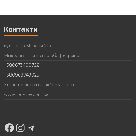
Контакти
вул. Івана Мазепи 21а
Миколаїв | Львівська обл | Україна
+380673400728
+380968749025
Email: netlineplus.ua@gmail.com
www.net-line.com.ua
Facebook
Instagram
Telegram