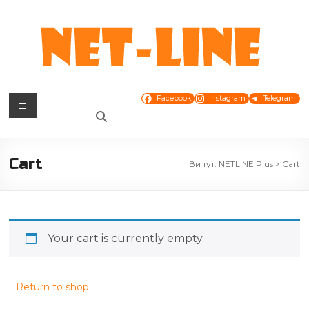
Перейти
до
вмісту
NETLINE
Меню
Facebook
Instagram
Telegram
Plus
Інтернет
Cart
Ви тут:
NETLINE Plus
>
Cart
провайдер.
Оптичні
технології
Your cart is currently empty.
Return to shop